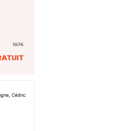
197€
RATUIT
igne, Cédric