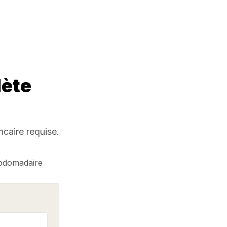
lète
caire requise.
ebdomadaire