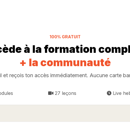
100% GRATUIT
ède à la formation comp
+ la communauté
il et reçois ton accès immédiatement. Aucune carte ban
odules
27 leçons
Live h